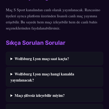
Maç S Sport kanalından canlı olarak yayınlanacak. Raxcasino
üyeleri ayrıca platform üzerinden lisanslı canlı maç yayınına
erişebilir. Bu sayede hem maçı izleyebilir hem de canlı bahis
seçeneklerinden faydalanabilirsiniz.
Sıkça Sorulan Sorular
Wolfsburg Lyon maçı saat kaçta?
Wolfsburg Lyon maçı hangi kanalda
yayınlanacak?
Maçı şifresiz izleyebilir miyim?