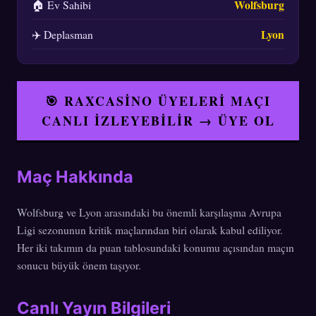
Wolfsburg
🏠 Ev Sahibi
Lyon
✈️ Deplasman
🎯 RAXCASINO ÜYELERI MAÇI
CANLI İZLEYEBILIR → ÜYE OL
Maç Hakkında
Wolfsburg ve Lyon arasındaki bu önemli karşılaşma Avrupa
Ligi sezonunun kritik maçlarından biri olarak kabul ediliyor.
Her iki takımın da puan tablosundaki konumu açısından maçın
sonucu büyük önem taşıyor.
Canlı Yayın Bilgileri