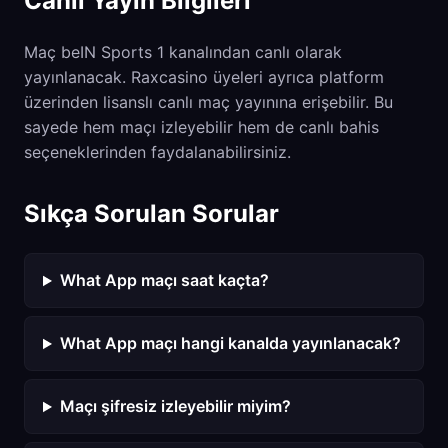
Canlı Yayın Bilgileri
Maç beIN Sports 1 kanalından canlı olarak
yayınlanacak. Raxcasino üyeleri ayrıca platform
üzerinden lisanslı canlı maç yayınına erişebilir. Bu
sayede hem maçı izleyebilir hem de canlı bahis
seçeneklerinden faydalanabilirsiniz.
Sıkça Sorulan Sorular
What App maçı saat kaçta?
What App maçı hangi kanalda yayınlanacak?
Maçı şifresiz izleyebilir miyim?