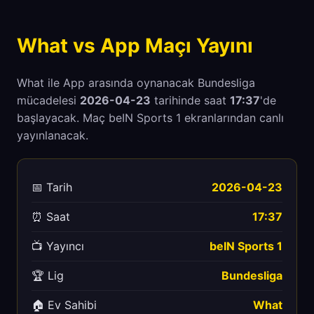
What vs App Maçı Yayını
What ile App arasında oynanacak Bundesliga
mücadelesi
2026-04-23
tarihinde saat
17:37
'de
başlayacak. Maç beIN Sports 1 ekranlarından canlı
yayınlanacak.
📅 Tarih
2026-04-23
⏰ Saat
17:37
📺 Yayıncı
beIN Sports 1
🏆 Lig
Bundesliga
🏠 Ev Sahibi
What