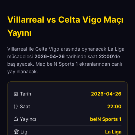
Villarreal vs Celta Vigo Maçı
Yayını
Villarreal ile Celta Vigo arasında oynanacak La Liga
mücadelesi
2026-04-26
tarihinde saat
22:00
'de
başlayacak. Maç beIN Sports 1 ekranlarından canlı
yayınlanacak.
📅 Tarih
2026-04-26
⏰ Saat
22:00
📺 Yayıncı
beIN Sports 1
🏆 Lig
La Liga