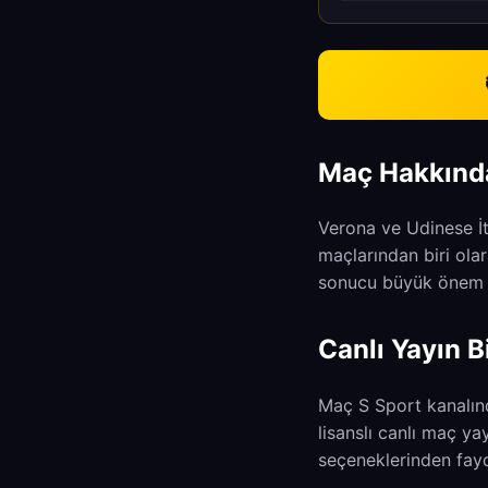
Maç Hakkınd
Verona ve Udinese İt
maçlarından biri ola
sonucu büyük önem t
Canlı Yayın Bi
Maç S Sport kanalınd
lisanslı canlı maç ya
seçeneklerinden fayda