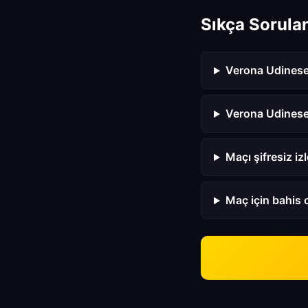
Sıkça Sorula
Verona Udinese 
Verona Udinese 
Maçı şifresiz iz
Maç için bahis 