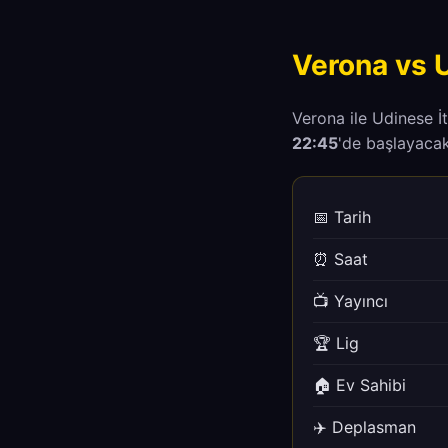
Verona vs U
Verona ile Udinese 
22:45
'de başlayacak
📅 Tarih
⏰ Saat
📺 Yayıncı
🏆 Lig
🏠 Ev Sahibi
✈️ Deplasman