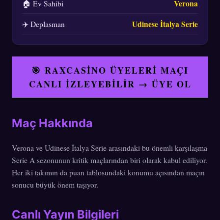
Verona
🏠 Ev Sahibi
Udinese İtalya Serie
✈️ Deplasman
🎯 RAXCASINO ÜYELERI MAÇI
CANLI İZLEYEBILIR → ÜYE OL
Maç Hakkında
Verona ve Udinese İtalya Serie arasındaki bu önemli karşılaşma
Serie A sezonunun kritik maçlarından biri olarak kabul ediliyor.
Her iki takımın da puan tablosundaki konumu açısından maçın
sonucu büyük önem taşıyor.
Canlı Yayın Bilgileri