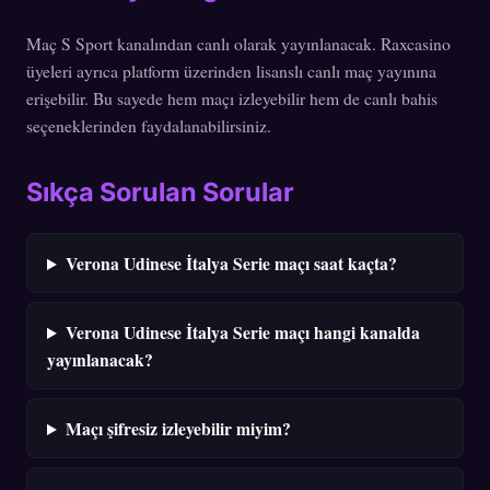
Maç S Sport kanalından canlı olarak yayınlanacak. Raxcasino
üyeleri ayrıca platform üzerinden lisanslı canlı maç yayınına
erişebilir. Bu sayede hem maçı izleyebilir hem de canlı bahis
seçeneklerinden faydalanabilirsiniz.
Sıkça Sorulan Sorular
Verona Udinese İtalya Serie maçı saat kaçta?
Verona Udinese İtalya Serie maçı hangi kanalda
yayınlanacak?
Maçı şifresiz izleyebilir miyim?