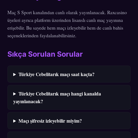
Maç S Sport kanalından canlı olarak yayınlanacak. Raxcasino
üyeleri ayrıca platform üzerinden lisanslı canlı maç yayınına
erişebilir. Bu sayede hem maçı izleyebilir hem de canlı bahis
seçeneklerinden faydalanabilirsiniz.
Sıkça Sorulan Sorular
Türkiye Cebelitarık maçı saat kaçta?
Türkiye Cebelitarık maçı hangi kanalda
yayınlanacak?
Maçı şifresiz izleyebilir miyim?