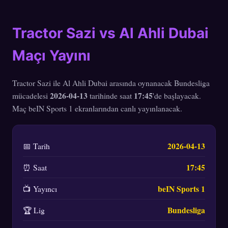
Tractor Sazi vs Al Ahli Dubai
Maçı Yayını
Tractor Sazi ile Al Ahli Dubai arasında oynanacak Bundesliga
2026-04-13
17:45
mücadelesi
tarihinde saat
'de başlayacak.
Maç beIN Sports 1 ekranlarından canlı yayınlanacak.
2026-04-13
📅 Tarih
17:45
⏰ Saat
beIN Sports 1
📺 Yayıncı
Bundesliga
🏆 Lig