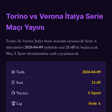
Torino vs Verona İtalya Serie
Maçı Yayını
Torino ile Verona İtalya Serie arasında oynanacak Serie A
2026-04-09
21:45
mücadelesi
tarihinde saat
'de başlayacak.
Maç S Sport ekranlarından canlı yayınlanacak.
2026-04-09
📅 Tarih
21:45
⏰ Saat
S Sport
📺 Yayıncı
Serie A
🏆 Lig