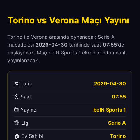
Torino vs Verona Maçı Yayını
Torino ile Verona arasında oynanacak Serie A
mücadelesi
2026-04-30
tarihinde saat
07:55
'de
başlayacak. Maç beIN Sports 1 ekranlarından canlı
yayınlanacak.
📅 Tarih
2026-04-30
⏰ Saat
07:55
📺 Yayıncı
beIN Sports 1
🏆 Lig
Serie A
🏠 Ev Sahibi
Torino