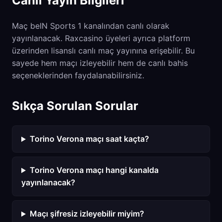
Canlı Yayın Bilgileri
Maç beIN Sports 1 kanalından canlı olarak
yayınlanacak. Raxcasino üyeleri ayrıca platform
üzerinden lisanslı canlı maç yayınına erişebilir. Bu
sayede hem maçı izleyebilir hem de canlı bahis
seçeneklerinden faydalanabilirsiniz.
Sıkça Sorulan Sorular
Torino Verona maçı saat kaçta?
Torino Verona maçı hangi kanalda
yayınlanacak?
Maçı şifresiz izleyebilir miyim?