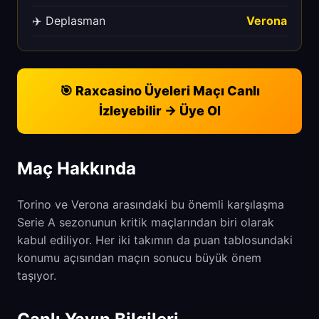
✈️ Deplasman
Verona
🎯 Raxcasino Üyeleri Maçı Canlı
İzleyebilir → Üye Ol
Maç Hakkında
Torino ve Verona arasındaki bu önemli karşılaşma
Serie A sezonunun kritik maçlarından biri olarak
kabul ediliyor. Her iki takımın da puan tablosundaki
konumu açısından maçın sonucu büyük önem
taşıyor.