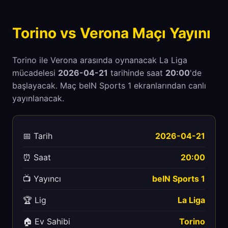
Torino vs Verona Maçı Yayını
Torino ile Verona arasında oynanacak La Liga
mücadelesi
2026-04-21
tarihinde saat
20:00
'de
başlayacak. Maç beIN Sports 1 ekranlarından canlı
yayınlanacak.
📅 Tarih
2026-04-21
⏰ Saat
20:00
📺 Yayıncı
beIN Sports 1
🏆 Lig
La Liga
🏠 Ev Sahibi
Torino