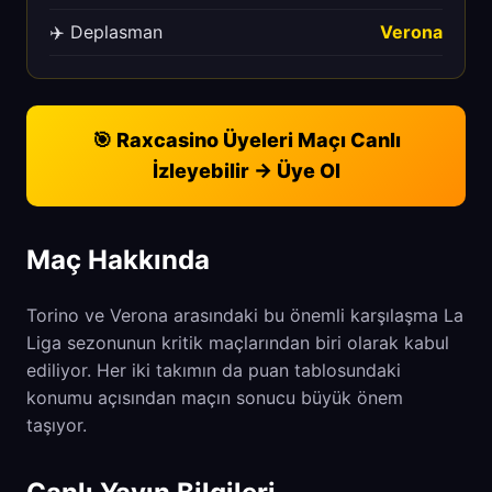
✈️ Deplasman
Verona
🎯 Raxcasino Üyeleri Maçı Canlı
İzleyebilir → Üye Ol
Maç Hakkında
Torino ve Verona arasındaki bu önemli karşılaşma La
Liga sezonunun kritik maçlarından biri olarak kabul
ediliyor. Her iki takımın da puan tablosundaki
konumu açısından maçın sonucu büyük önem
taşıyor.