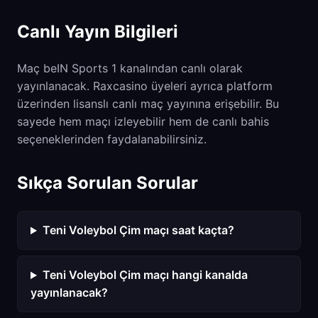
Canlı Yayın Bilgileri
Maç beIN Sports 1 kanalından canlı olarak
yayınlanacak. Raxcasino üyeleri ayrıca platform
üzerinden lisanslı canlı maç yayınına erişebilir. Bu
sayede hem maçı izleyebilir hem de canlı bahis
seçeneklerinden faydalanabilirsiniz.
Sıkça Sorulan Sorular
Teni Voleybol Çim maçı saat kaçta?
Teni Voleybol Çim maçı hangi kanalda
yayınlanacak?