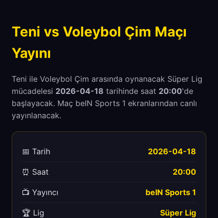
Teni vs Voleybol Çim Maçı
Yayını
Teni ile Voleybol Çim arasında oynanacak Süper Lig
mücadelesi
2026-04-18
tarihinde saat
20:00
'de
başlayacak. Maç beIN Sports 1 ekranlarından canlı
yayınlanacak.
📅 Tarih
2026-04-18
⏰ Saat
20:00
📺 Yayıncı
beIN Sports 1
🏆 Lig
Süper Lig