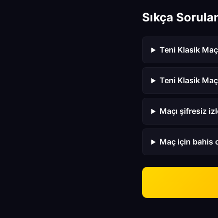
Sıkça Sorula
Teni Klasik Maç
Teni Klasik Maç
Maçı şifresiz iz
Maç için bahis 