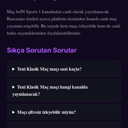
Maç beIN Sports 1 kanalından canlı olarak yayınlanacak.
Raxcasino üyeleri ayrıca platform üzerinden lisanslı canlı maç
yayınına erişebilir. Bu sayede hem maçı izleyebilir hem de canlı
bahis seçeneklerinden faydalanabilirsiniz.
Sıkça Sorulan Sorular
Teni Klasik Maç maçı saat kaçta?
Teni Klasik Maç maçı hangi kanalda
yayınlanacak?
Maçı şifresiz izleyebilir miyim?