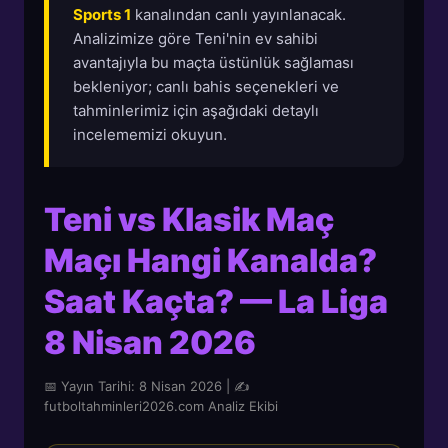
Sports 1
kanalından canlı yayınlanacak.
Analizimize göre Teni'nin ev sahibi
avantajıyla bu maçta üstünlük sağlaması
bekleniyor; canlı bahis seçenekleri ve
tahminlerimiz için aşağıdaki detaylı
incelememizi okuyun.
Teni vs Klasik Maç
Maçı Hangi Kanalda?
Saat Kaçta? — La Liga
8 Nisan 2026
📅 Yayın Tarihi: 8 Nisan 2026 | ✍️
futboltahminleri2026.com Analiz Ekibi