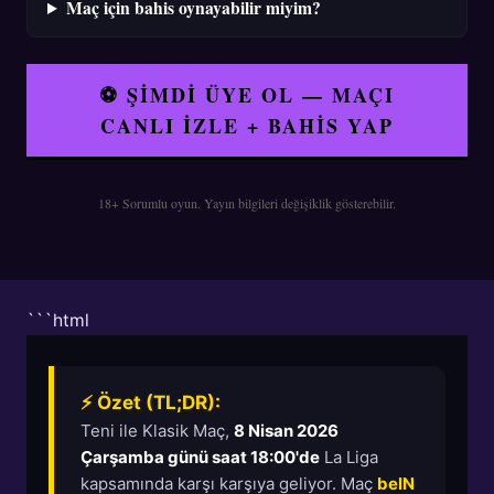
Maç için bahis oynayabilir miyim?
⚽ ŞIMDI ÜYE OL — MAÇI
CANLI İZLE + BAHIS YAP
18+ Sorumlu oyun. Yayın bilgileri değişiklik gösterebilir.
```html
⚡ Özet (TL;DR):
Teni ile Klasik Maç,
8 Nisan 2026
Çarşamba günü saat 18:00'de
La Liga
kapsamında karşı karşıya geliyor. Maç
beIN