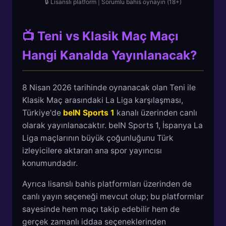
🔒 Lisanslı platform | Sorumlu bahis oynayın (18+)
📺 Teni vs Klasik Maç Maçı
Hangi Kanalda Yayınlanacak?
8 Nisan 2026 tarihinde oynanacak olan Teni ile
Klasik Maç arasındaki La Liga karşılaşması,
Türkiye'de
beIN Sports 1
kanalı üzerinden canlı
olarak yayınlanacaktır. beIN Sports 1, İspanya La
Liga maçlarının büyük çoğunluğunu Türk
izleyicilere aktaran ana spor yayıncısı
konumundadır.
Ayrıca lisanslı bahis platformları üzerinden de
canlı yayın seçeneği mevcut olup; bu platformlar
sayesinde hem maçı takip edebilir hem de
gerçek zamanlı iddaa seçeneklerinden