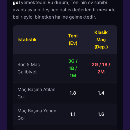
gol
yemektedir. Bu durum, Teni'nin ev sahibi
avantajıyla birleşince bahis değerlendirmesinde
belirleyici bir etken haline gelmektedir.
Klasik
Teni
İstatistik
Maç
(Ev)
(Dep.)
3G /
Son 5 Maç
2G / 1B /
1B /
Galibiyet
2M
1M
Maç Başına Atılan
1.8
1.4
Gol
Maç Başına Yenen
1.1
1.6
Gol