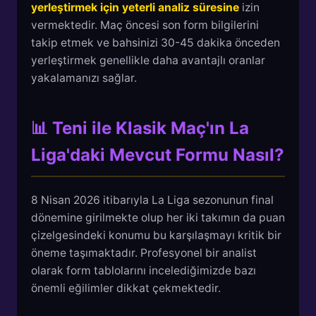
yerleştirmek için yeterli analiz süresine
izin
vermektedir. Maç öncesi son form bilgilerini
takip etmek ve bahsinizi 30-45 dakika önceden
yerleştirmek genellikle daha avantajlı oranlar
yakalamanızı sağlar.
📊 Teni ile Klasik Maç'ın La
Liga'daki Mevcut Formu Nasıl?
8 Nisan 2026 itibarıyla La Liga sezonunun final
dönemine girilmekte olup her iki takımın da puan
çizelgesindeki konumu bu karşılaşmayı kritik bir
öneme taşımaktadır. Profesyonel bir analist
olarak form tablolarını incelediğimizde bazı
önemli eğilimler dikkat çekmektedir.