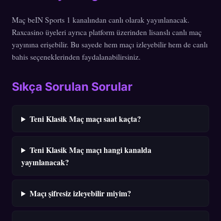
Maç beIN Sports 1 kanalından canlı olarak yayınlanacak.
Raxcasino üyeleri ayrıca platform üzerinden lisanslı canlı maç
yayınına erişebilir. Bu sayede hem maçı izleyebilir hem de canlı
bahis seçeneklerinden faydalanabilirsiniz.
Sıkça Sorulan Sorular
Teni Klasik Maç maçı saat kaçta?
Teni Klasik Maç maçı hangi kanalda
yayınlanacak?
Maçı şifresiz izleyebilir miyim?