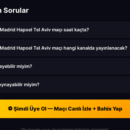
n Sorular
 Madrid Hapoel Tel Aviv maçı saat kaçta?
 Madrid Hapoel Tel Aviv maçı hangi kanalda yayınlanacak?
leyebilir miyim?
oynayabilir miyim?
⚽ Şimdi Üye Ol — Maçı Canlı İzle + Bahis Yap
18+ Sorumlu oyun. Yayın bilgileri değişiklik gösterebilir.