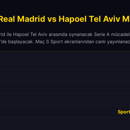
Real Madrid vs Hapoel Tel Aviv M
rid ile Hapoel Tel Aviv arasında oynanacak Serie A mücade
'de başlayacak. Maç S Sport ekranlarından canlı yayınlanac
Sport