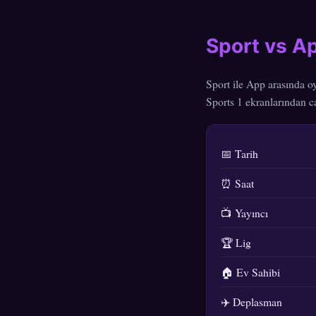
Sport vs Ap
Sport ile App arasında 
Sports 1 ekranlarından c
📅 Tarih
⏰ Saat
📺 Yayıncı
🏆 Lig
🏠 Ev Sahibi
✈️ Deplasman