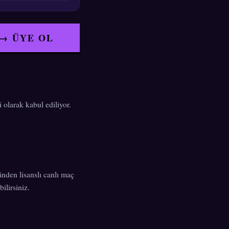
 → ÜYE OL
olarak kabul ediliyor.
nden lisanslı canlı maç
ilirsiniz.