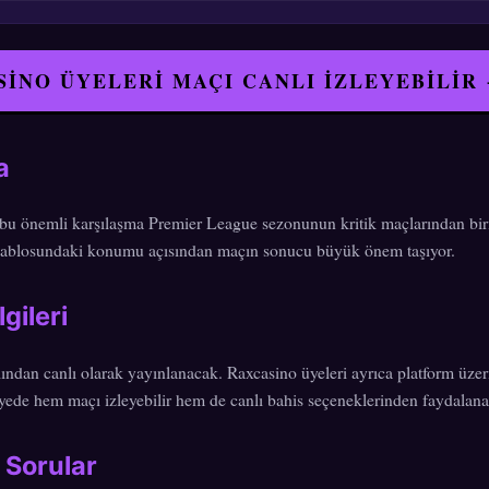
SINO ÜYELERI MAÇI CANLI İZLEYEBILIR
a
bu önemli karşılaşma Premier League sezonunun kritik maçlarından biri 
 tablosundaki konumu açısından maçın sonucu büyük önem taşıyor.
gileri
ndan canlı olarak yayınlanacak. Raxcasino üyeleri ayrıca platform üzeri
ayede hem maçı izleyebilir hem de canlı bahis seçeneklerinden faydalanab
 Sorular