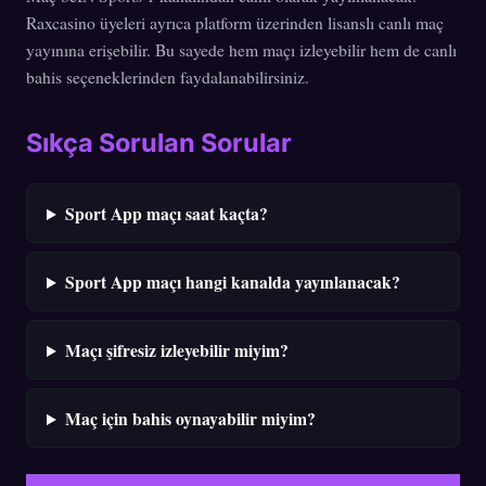
Raxcasino üyeleri ayrıca platform üzerinden lisanslı canlı maç
yayınına erişebilir. Bu sayede hem maçı izleyebilir hem de canlı
bahis seçeneklerinden faydalanabilirsiniz.
Sıkça Sorulan Sorular
Sport App maçı saat kaçta?
Sport App maçı hangi kanalda yayınlanacak?
Maçı şifresiz izleyebilir miyim?
Maç için bahis oynayabilir miyim?