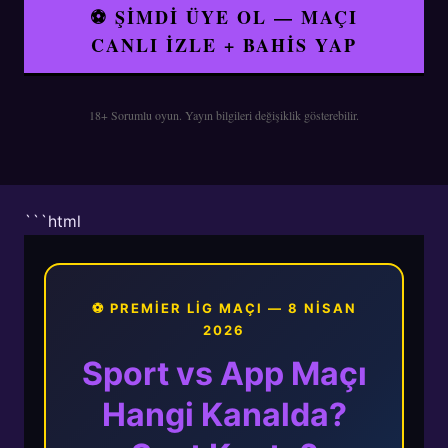
⚽ ŞIMDI ÜYE OL — MAÇI
CANLI İZLE + BAHIS YAP
18+ Sorumlu oyun. Yayın bilgileri değişiklik gösterebilir.
```html
⚽ PREMİER LİG MAÇI — 8 NİSAN
2026
Sport vs App Maçı
Hangi Kanalda?