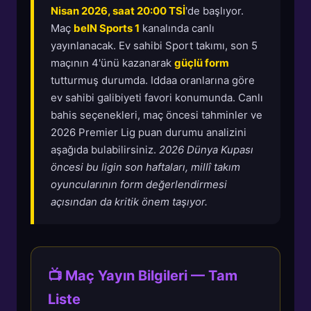
Nisan 2026, saat 20:00 TSİ
'de başlıyor.
Maç
beIN Sports 1
kanalında canlı
yayınlanacak. Ev sahibi Sport takımı, son 5
maçının 4'ünü kazanarak
güçlü form
tutturmuş durumda. Iddaa oranlarına göre
ev sahibi galibiyeti favori konumunda. Canlı
bahis seçenekleri, maç öncesi tahminler ve
2026 Premier Lig puan durumu analizini
aşağıda bulabilirsiniz.
2026 Dünya Kupası
öncesi bu ligin son haftaları, millî takım
oyuncularının form değerlendirmesi
açısından da kritik önem taşıyor.
📺 Maç Yayın Bilgileri — Tam
Liste