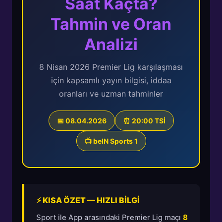
Saat Kaçta?
Tahmin ve Oran
Analizi
8 Nisan 2026 Premier Lig karşılaşması
için kapsamlı yayın bilgisi, iddaa
oranları ve uzman tahminler
📅 08.04.2026
⏰ 20:00 TSİ
📺 beIN Sports 1
⚡ KISA ÖZET — HIZLI BİLGİ
Sport ile App arasındaki Premier Lig maçı
8