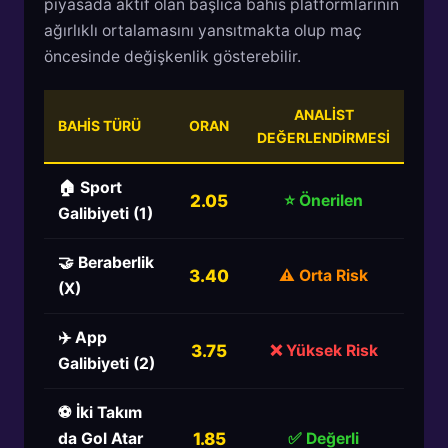
piyasada aktif olan başlıca bahis platformlarının
ağırlıklı ortalamasını yansıtmakta olup maç
öncesinde değişkenlik gösterebilir.
ANALİST
BAHİS TÜRÜ
ORAN
DEĞERLENDİRMESİ
🏠 Sport
2.05
⭐ Önerilen
Galibiyeti (1)
🤝 Beraberlik
3.40
⚠️ Orta Risk
(X)
✈️ App
3.75
❌ Yüksek Risk
Galibiyeti (2)
⚽ İki Takım
da Gol Atar
1.85
✅ Değerli