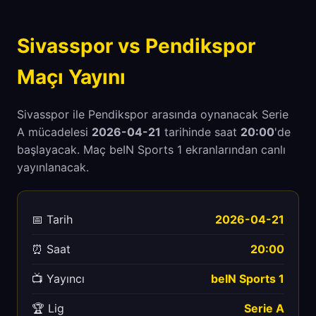
Sivasspor vs Pendikspor
Maçı Yayını
Sivasspor ile Pendikspor arasında oynanacak Serie
A mücadelesi
2026-04-21
tarihinde saat
20:00
'de
başlayacak. Maç beIN Sports 1 ekranlarından canlı
yayınlanacak.
📅 Tarih
2026-04-21
⏰ Saat
20:00
📺 Yayıncı
beIN Sports 1
🏆 Lig
Serie A