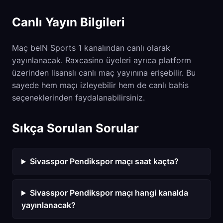
Canlı Yayın Bilgileri
Maç beIN Sports 1 kanalından canlı olarak
yayınlanacak. Raxcasino üyeleri ayrıca platform
üzerinden lisanslı canlı maç yayınına erişebilir. Bu
sayede hem maçı izleyebilir hem de canlı bahis
seçeneklerinden faydalanabilirsiniz.
Sıkça Sorulan Sorular
Sivasspor Pendikspor maçı saat kaçta?
Sivasspor Pendikspor maçı hangi kanalda
yayınlanacak?