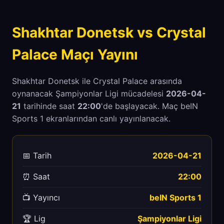
Shakhtar Donetsk vs Crystal
Palace Maçı Yayını
Shakhtar Donetsk ile Crystal Palace arasında
oynanacak Şampiyonlar Ligi mücadelesi
2026-04-
21
tarihinde saat
22:00
'de başlayacak. Maç beIN
Sports 1 ekranlarından canlı yayınlanacak.
📅 Tarih
2026-04-21
⏰ Saat
22:00
📺 Yayıncı
beIN Sports 1
🏆 Lig
Şampiyonlar Ligi