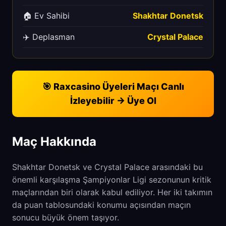
🏠 Ev Sahibi
Shakhtar Donetsk
✈️ Deplasman
Crystal Palace
🎯 Raxcasino Üyeleri Maçı Canlı
İzleyebilir → Üye Ol
Maç Hakkında
Shakhtar Donetsk ve Crystal Palace arasındaki bu
önemli karşılaşma Şampiyonlar Ligi sezonunun kritik
maçlarından biri olarak kabul ediliyor. Her iki takımın
da puan tablosundaki konumu açısından maçın
sonucu büyük önem taşıyor.