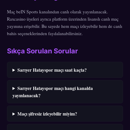
Maç beIN Sports kanalından canlı olarak yayınlanacak.
Raxcasino üyeleri ayrıca platform üzerinden lisanslı canlı maç
yayınına erişebilir. Bu sayede hem maçı izleyebilir hem de canlı
bahis seçeneklerinden faydalanabilirsiniz.
Sıkça Sorulan Sorular
Sarıyer Hatayspor maçı saat kaçta?
Sarıyer Hatayspor maçı hangi kanalda
yayınlanacak?
Maçı şifresiz izleyebilir miyim?