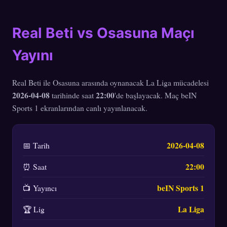
Real Beti vs Osasuna Maçı
Yayını
Real Beti ile Osasuna arasında oynanacak La Liga mücadelesi
2026-04-08
22:00
tarihinde saat
'de başlayacak. Maç beIN
Sports 1 ekranlarından canlı yayınlanacak.
2026-04-08
📅 Tarih
22:00
⏰ Saat
beIN Sports 1
📺 Yayıncı
La Liga
🏆 Lig