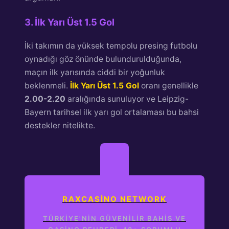
3. İlk Yarı Üst 1.5 Gol
İki takımın da yüksek tempolu presing futbolu
oynadığı göz önünde bulundurulduğunda,
maçın ilk yarısında ciddi bir yoğunluk
beklenmeli.
İlk Yarı Üst 1.5 Gol
oranı genellikle
2.00-2.20
aralığında sunuluyor ve Leipzig-
Bayern tarihsel ilk yarı gol ortalaması bu bahsi
destekler nitelikte.
RAXCASINO NETWORK
TÜRKIYE'NIN GÜVENILIR BAHIS VE