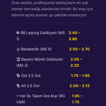
Oran analizi, profesyonel bahisçilerin en çok
zaman harcadığı alanlardan biridir. Bu maç için
tahmini açılış oranları şu şekilde sıralanıyor:
⚽ RB Leipzig Galibiyeti (MS
3.40 –
1)
3.60
🤝 Beraberlik (MS X)
3.50 – 3.70
🏆 Bayern Münih Galibiyeti
2.05 –
(MS 2)
2.20
🔢 Üst 2.5 Gol
1.75 – 1.85
🔢 Alt 2.5 Gol
2.00 – 2.15
⚡ Her İki Takım Gol Atar (KG
1.65 –
VAR)
1.75