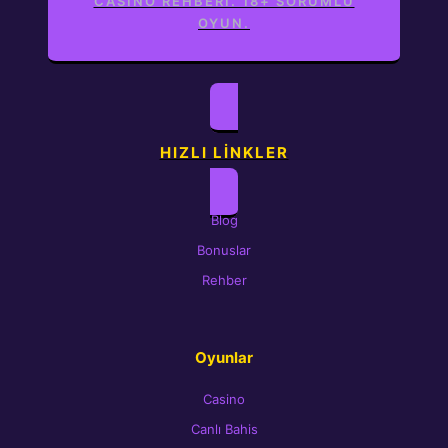
CASINO REHBERI. 18+ SORUMLU
OYUN.
HIZLI LINKLER
Blog
Bonuslar
Rehber
Oyunlar
Casino
Canlı Bahis