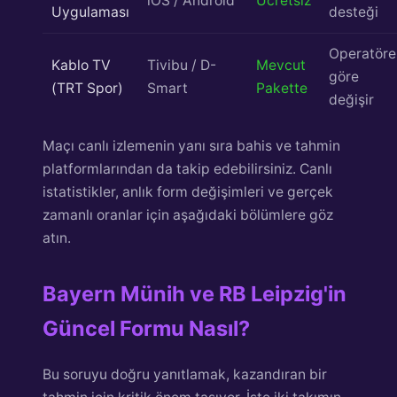
iOS / Android
Ücretsiz
Uygulaması
desteği
Operatöre
Kablo TV
Tivibu / D-
Mevcut
göre
(TRT Spor)
Smart
Pakette
değişir
Maçı canlı izlemenin yanı sıra bahis ve tahmin
platformlarından da takip edebilirsiniz. Canlı
istatistikler, anlık form değişimleri ve gerçek
zamanlı oranlar için aşağıdaki bölümlere göz
atın.
Bayern Münih ve RB Leipzig'in
Güncel Formu Nasıl?
Bu soruyu doğru yanıtlamak, kazandıran bir