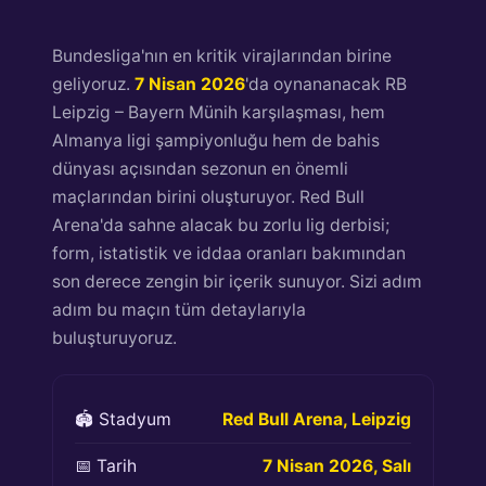
Bundesliga'nın en kritik virajlarından birine
geliyoruz.
7 Nisan 2026
'da oynananacak RB
Leipzig – Bayern Münih karşılaşması, hem
Almanya ligi şampiyonluğu hem de bahis
dünyası açısından sezonun en önemli
maçlarından birini oluşturuyor. Red Bull
Arena'da sahne alacak bu zorlu lig derbisi;
form, istatistik ve iddaa oranları bakımından
son derece zengin bir içerik sunuyor. Sizi adım
adım bu maçın tüm detaylarıyla
buluşturuyoruz.
🏟️ Stadyum
Red Bull Arena, Leipzig
📅 Tarih
7 Nisan 2026, Salı