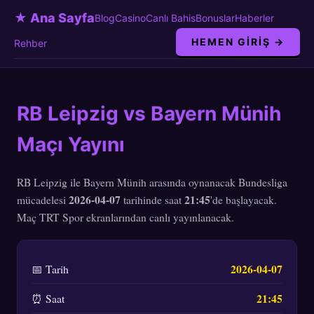
★ Ana Sayfa
Blog
Casino
Canlı Bahis
Bonuslar
Haberler
HEMEN GIRIŞ →
Rehber
RB Leipzig vs Bayern Münih
Maçı Yayını
RB Leipzig ile Bayern Münih arasında oynanacak Bundesliga
2026-04-07
21:45
mücadelesi
tarihinde saat
'de başlayacak.
Maç TRT Spor ekranlarından canlı yayınlanacak.
2026-04-07
📅 Tarih
21:45
⏰ Saat