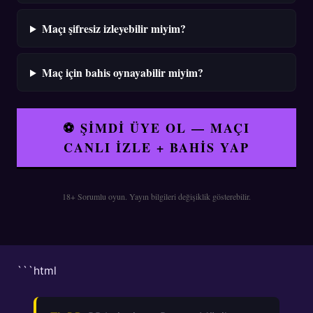
Maçı şifresiz izleyebilir miyim?
Maç için bahis oynayabilir miyim?
⚽ ŞIMDI ÜYE OL — MAÇI
CANLI İZLE + BAHIS YAP
18+ Sorumlu oyun. Yayın bilgileri değişiklik gösterebilir.
```html