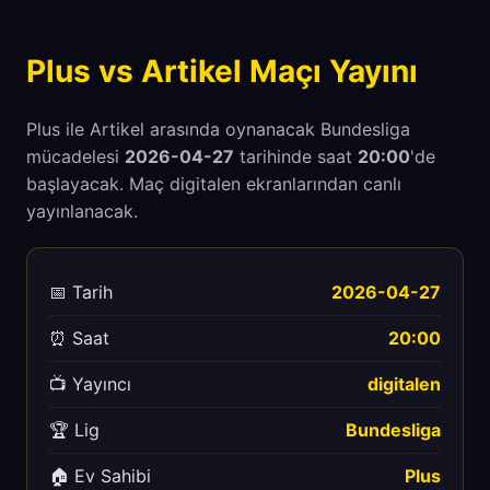
Plus vs Artikel Maçı Yayını
Plus ile Artikel arasında oynanacak Bundesliga
mücadelesi
2026-04-27
tarihinde saat
20:00
'de
başlayacak. Maç digitalen ekranlarından canlı
yayınlanacak.
📅 Tarih
2026-04-27
⏰ Saat
20:00
📺 Yayıncı
digitalen
🏆 Lig
Bundesliga
🏠 Ev Sahibi
Plus