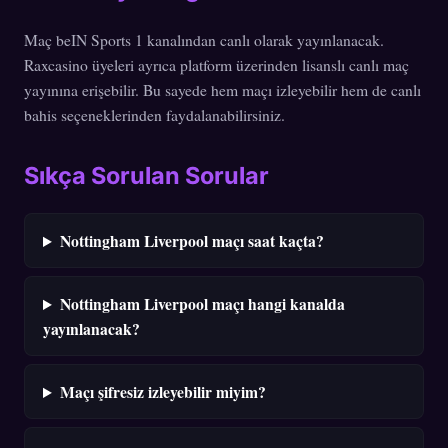
Maç beIN Sports 1 kanalından canlı olarak yayınlanacak.
Raxcasino üyeleri ayrıca platform üzerinden lisanslı canlı maç
yayınına erişebilir. Bu sayede hem maçı izleyebilir hem de canlı
bahis seçeneklerinden faydalanabilirsiniz.
Sıkça Sorulan Sorular
Nottingham Liverpool maçı saat kaçta?
Nottingham Liverpool maçı hangi kanalda
yayınlanacak?
Maçı şifresiz izleyebilir miyim?