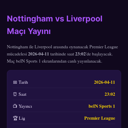
Nottingham vs Liverpool
Maçı Yayını
Nottingham ile Liverpool arasında oynanacak Premier League
2026-04-11
23:02
mücadelesi
tarihinde saat
'de başlayacak.
Maç beIN Sports 1 ekranlarından canlı yayınlanacak.
2026-04-11
📅 Tarih
23:02
⏰ Saat
beIN Sports 1
📺 Yayıncı
Premier League
🏆 Lig