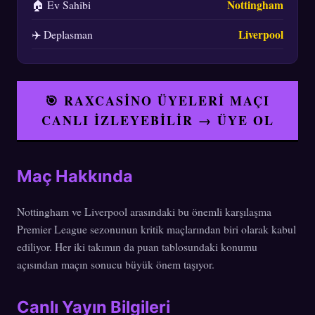
Nottingham
🏠 Ev Sahibi
Liverpool
✈️ Deplasman
🎯 RAXCASINO ÜYELERI MAÇI
CANLI İZLEYEBILIR → ÜYE OL
Maç Hakkında
Nottingham ve Liverpool arasındaki bu önemli karşılaşma
Premier League sezonunun kritik maçlarından biri olarak kabul
ediliyor. Her iki takımın da puan tablosundaki konumu
açısından maçın sonucu büyük önem taşıyor.
Canlı Yayın Bilgileri