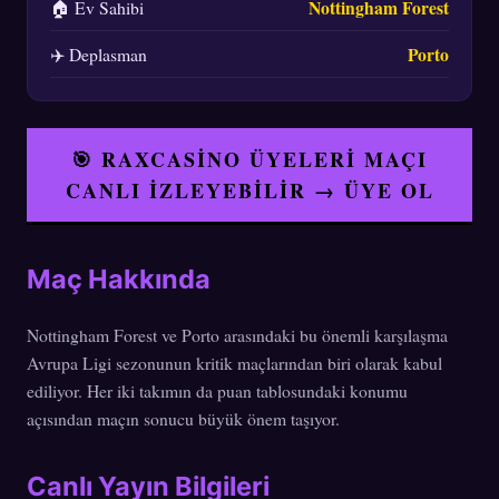
Nottingham Forest
🏠 Ev Sahibi
Porto
✈️ Deplasman
🎯 RAXCASINO ÜYELERI MAÇI
CANLI İZLEYEBILIR → ÜYE OL
Maç Hakkında
Nottingham Forest ve Porto arasındaki bu önemli karşılaşma
Avrupa Ligi sezonunun kritik maçlarından biri olarak kabul
ediliyor. Her iki takımın da puan tablosundaki konumu
açısından maçın sonucu büyük önem taşıyor.
Canlı Yayın Bilgileri