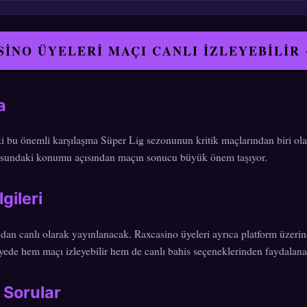
SINO ÜYELERI MAÇI CANLI İZLEYEBILIR
a
i bu önemli karşılaşma Süper Lig sezonunun kritik maçlarından biri ola
losundaki konumu açısından maçın sonucu büyük önem taşıyor.
gileri
an canlı olarak yayınlanacak. Raxcasino üyeleri ayrıca platform üzerind
ayede hem maçı izleyebilir hem de canlı bahis seçeneklerinden faydalanab
 Sorular