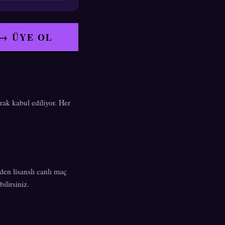
 → ÜYE OL
rak kabul ediliyor. Her
en lisanslı canlı maç
ilirsiniz.