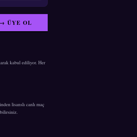
 → ÜYE OL
arak kabul ediliyor. Her
nden lisanslı canlı maç
ilirsiniz.