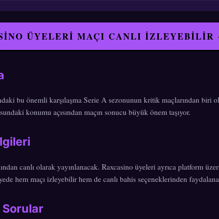
SINO ÜYELERI MAÇI CANLI İZLEYEBILIR
a
ndaki bu önemli karşılaşma Serie A sezonunun kritik maçlarından biri ol
losundaki konumu açısından maçın sonucu büyük önem taşıyor.
gileri
ndan canlı olarak yayınlanacak. Raxcasino üyeleri ayrıca platform üzeri
ayede hem maçı izleyebilir hem de canlı bahis seçeneklerinden faydalanab
 Sorular