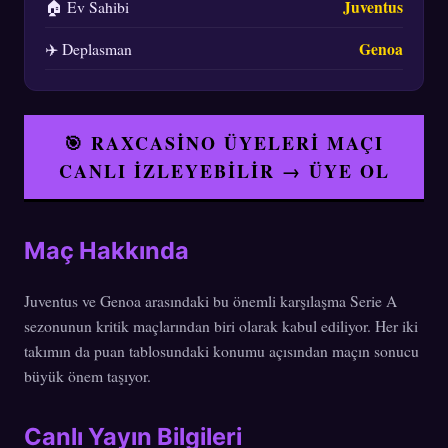
Juventus
🏠 Ev Sahibi
Genoa
✈️ Deplasman
🎯 RAXCASINO ÜYELERI MAÇI
CANLI İZLEYEBILIR → ÜYE OL
Maç Hakkında
Juventus ve Genoa arasındaki bu önemli karşılaşma Serie A
sezonunun kritik maçlarından biri olarak kabul ediliyor. Her iki
takımın da puan tablosundaki konumu açısından maçın sonucu
büyük önem taşıyor.
Canlı Yayın Bilgileri