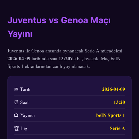
Juventus vs Genoa Maçı
Yayını
Juventus ile Genoa arasında oynanacak Serie A mücadelesi
2026-04-09
13:20
tarihinde saat
'de başlayacak. Maç beIN
Sports 1 ekranlarından canlı yayınlanacak.
2026-04-09
📅 Tarih
13:20
⏰ Saat
beIN Sports 1
📺 Yayıncı
Serie A
🏆 Lig