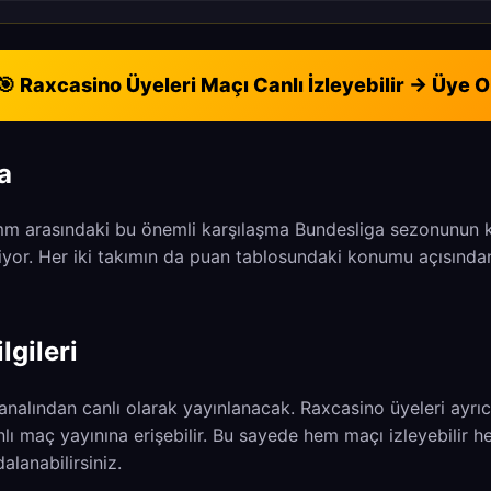
🎯 Raxcasino Üyeleri Maçı Canlı İzleyebilir → Üye O
a
m arasındaki bu önemli karşılaşma Bundesliga sezonunun k
iliyor. Her iki takımın da puan tablosundaki konumu açısınd
lgileri
nalından canlı olarak yayınlanacak. Raxcasino üyeleri ayrı
nlı maç yayınına erişebilir. Bu sayede hem maçı izleyebilir h
lanabilirsiniz.