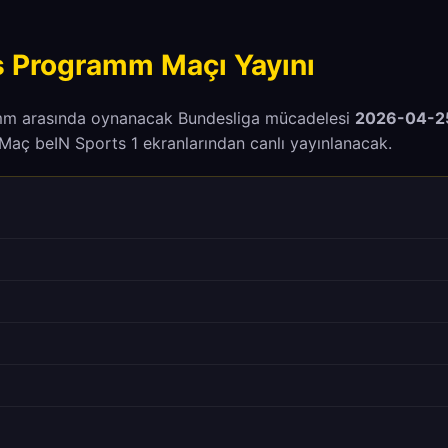
s Programm Maçı Yayını
amm arasında oynanacak Bundesliga mücadelesi
2026-04-2
Maç beIN Sports 1 ekranlarından canlı yayınlanacak.