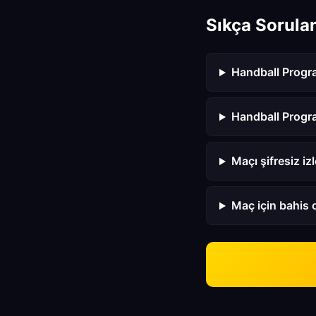
Sıkça Sorula
Handball Progr
Handball Progr
Maçı şifresiz iz
Maç için bahis 