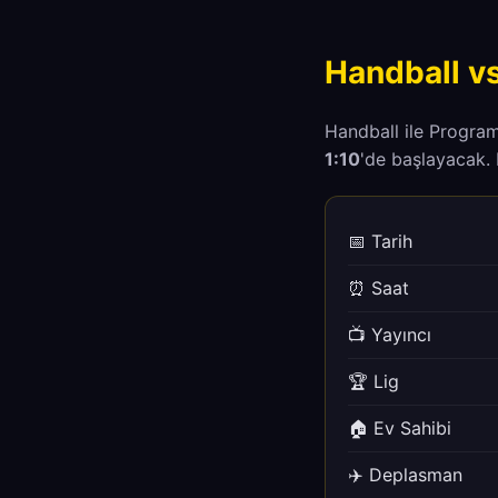
Handball v
Handball ile Progr
1:10
'de başlayacak. 
📅 Tarih
⏰ Saat
📺 Yayıncı
🏆 Lig
🏠 Ev Sahibi
✈️ Deplasman