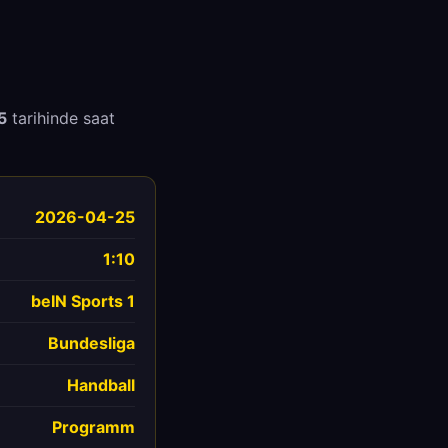
5
tarihinde saat
2026-04-25
1:10
beIN Sports 1
Bundesliga
Handball
Programm