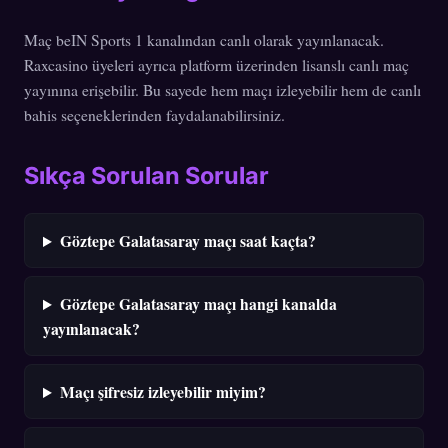
Maç beIN Sports 1 kanalından canlı olarak yayınlanacak.
Raxcasino üyeleri ayrıca platform üzerinden lisanslı canlı maç
yayınına erişebilir. Bu sayede hem maçı izleyebilir hem de canlı
bahis seçeneklerinden faydalanabilirsiniz.
Sıkça Sorulan Sorular
Göztepe Galatasaray maçı saat kaçta?
Göztepe Galatasaray maçı hangi kanalda
yayınlanacak?
Maçı şifresiz izleyebilir miyim?