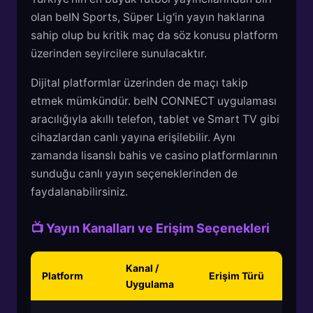
olan beIN Sports, Süper Lig'in yayın haklarına
sahip olup bu kritik maç da söz konusu platform
üzerinden seyircilere sunulacaktır.
Dijital platformlar üzerinden de maçı takip
etmek mümkündür. beIN CONNECT uygulaması
aracılığıyla akıllı telefon, tablet ve Smart TV gibi
cihazlardan canlı yayına erişilebilir. Aynı
zamanda lisanslı bahis ve casino platformlarının
sunduğu canlı yayın seçeneklerinden de
faydalanabilirsiniz.
📺 Yayın Kanalları ve Erişim Seçenekleri
Kanal /
Platform
Erişim Türü
Uygulama