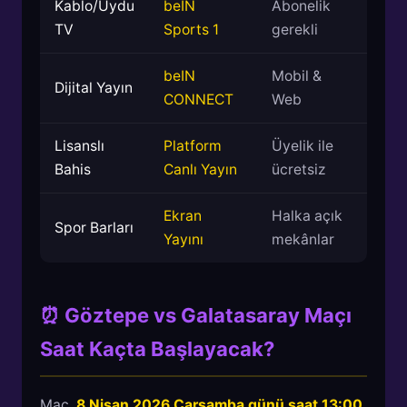
Kablo/Uydu
beIN
Abonelik
TV
Sports 1
gerekli
beIN
Mobil &
Dijital Yayın
CONNECT
Web
Lisanslı
Platform
Üyelik ile
Bahis
Canlı Yayın
ücretsiz
Ekran
Halka açık
Spor Barları
Yayını
mekânlar
⏰ Göztepe vs Galatasaray Maçı
Saat Kaçta Başlayacak?
Maç,
8 Nisan 2026 Çarşamba günü saat 13:00