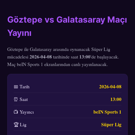
Göztepe vs Galatasaray Maçı
Yayını
Göztepe ile Galatasaray arasında oynanacak Süper Lig
2026-04-08
13:00
mücadelesi
tarihinde saat
'de başlayacak.
Maç beIN Sports 1 ekranlarından canlı yayınlanacak.
2026-04-08
📅 Tarih
13:00
⏰ Saat
beIN Sports 1
📺 Yayıncı
Süper Lig
🏆 Lig