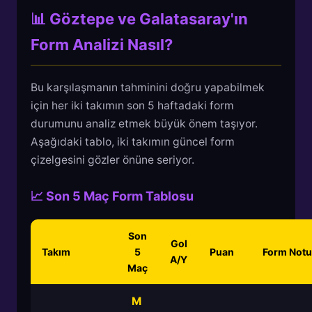
📊 Göztepe ve Galatasaray'ın
Form Analizi Nasıl?
Bu karşılaşmanın tahminini doğru yapabilmek
için her iki takımın son 5 haftadaki form
durumunu analiz etmek büyük önem taşıyor.
Aşağıdaki tablo, iki takımın güncel form
çizelgesini gözler önüne seriyor.
📈 Son 5 Maç Form Tablosu
Son
Gol
Takım
5
Puan
Form Notu
A/Y
Maç
M