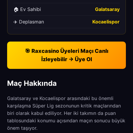
🏠 Ev Sahibi
Galatsaray
✈️ Deplasman
Kocaelispor
🎯 Raxcasino Üyeleri Maçı Canlı
İzleyebilir → Üye Ol
Maç Hakkında
Galatsaray ve Kocaelispor arasındaki bu önemli
karşılaşma Süper Lig sezonunun kritik maçlarından
biri olarak kabul ediliyor. Her iki takımın da puan
tablosundaki konumu açısından maçın sonucu büyük
önem taşıyor.