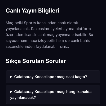
Canlı Yayın Bilgileri
Maç beIN Sports kanalından canlı olarak
yayınlanacak. Raxcasino üyeleri ayrıca platform
üzerinden lisanslı canlı maç yayınına erişebilir. Bu
sayede hem maçı izleyebilir hem de canlı bahis
seçeneklerinden faydalanabilirsiniz.
Sıkça Sorulan Sorular
Galatsaray Kocaelispor maçı saat kaçta?
Galatsaray Kocaelispor maçı hangi kanalda
yayınlanacak?