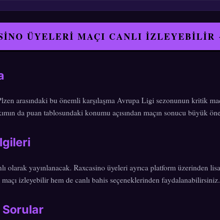
SINO ÜYELERI MAÇI CANLI İZLEYEBILIR
a
lzen arasındaki bu önemli karşılaşma Avrupa Ligi sezonunun kritik maç
 takımın da puan tablosundaki konumu açısından maçın sonucu büyük öne
gileri
 olarak yayınlanacak. Raxcasino üyeleri ayrıca platform üzerinden lisa
 maçı izleyebilir hem de canlı bahis seçeneklerinden faydalanabilirsiniz.
 Sorular