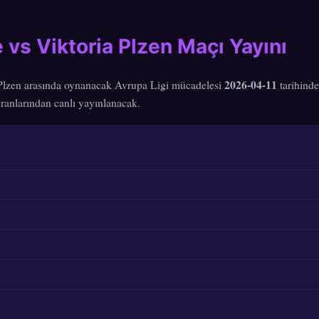
vs Viktoria Plzen Maçı Yayını
2026-04-11
 Plzen arasında oynanacak Avrupa Ligi mücadelesi
tarihinde
anlarından canlı yayınlanacak.