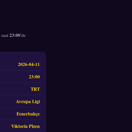
23:00
 saat
'de
2026-04-11
23:00
TRT
Avrupa Ligi
Fenerbahçe
Viktoria Plzen