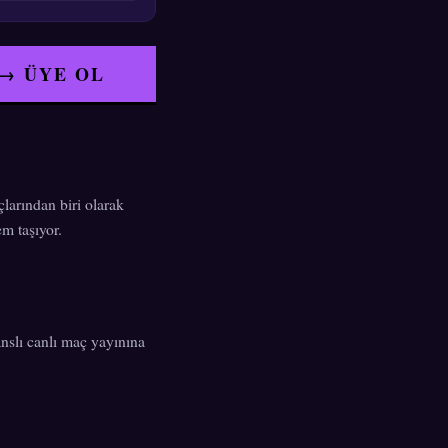
 → ÜYE OL
larından biri olarak
m taşıyor.
nslı canlı maç yayınına