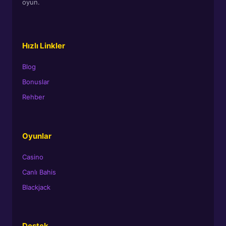
oyun.
Hızlı Linkler
Blog
Bonuslar
Rehber
Oyunlar
Casino
Canlı Bahis
Blackjack
Destek