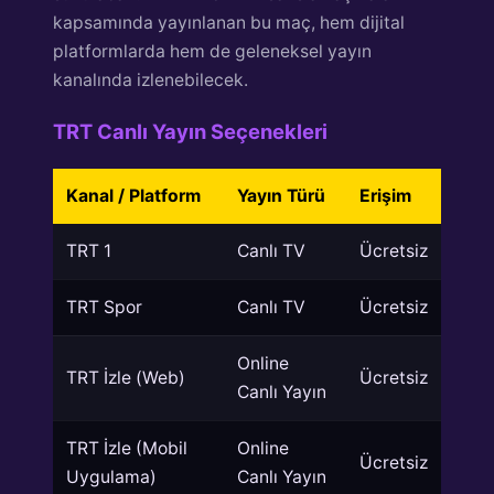
kapsamında yayınlanan bu maç, hem dijital
platformlarda hem de geleneksel yayın
kanalında izlenebilecek.
TRT Canlı Yayın Seçenekleri
Kanal / Platform
Yayın Türü
Erişim
TRT 1
Canlı TV
Ücretsiz
TRT Spor
Canlı TV
Ücretsiz
Online
TRT İzle (Web)
Ücretsiz
Canlı Yayın
TRT İzle (Mobil
Online
Ücretsiz
Uygulama)
Canlı Yayın