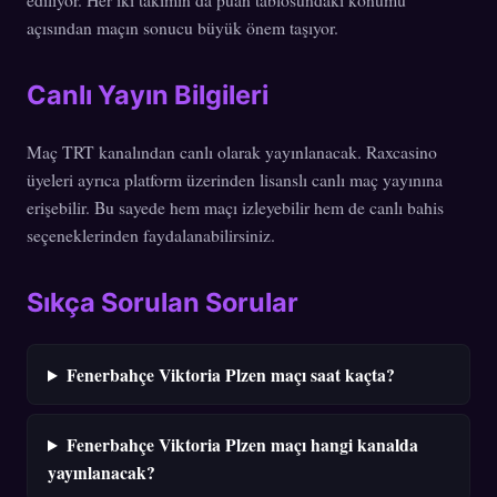
açısından maçın sonucu büyük önem taşıyor.
Canlı Yayın Bilgileri
Maç TRT kanalından canlı olarak yayınlanacak. Raxcasino
üyeleri ayrıca platform üzerinden lisanslı canlı maç yayınına
erişebilir. Bu sayede hem maçı izleyebilir hem de canlı bahis
seçeneklerinden faydalanabilirsiniz.
Sıkça Sorulan Sorular
Fenerbahçe Viktoria Plzen maçı saat kaçta?
Fenerbahçe Viktoria Plzen maçı hangi kanalda
yayınlanacak?