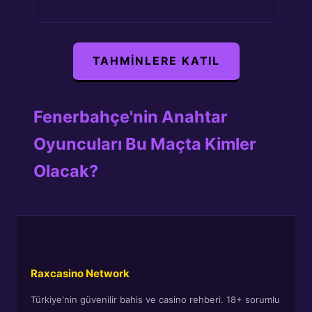
TAHMINLERE KATIL
Fenerbahçe'nin Anahtar
Oyuncuları Bu Maçta Kimler
Olacak?
Raxcasino Network
Türkiye'nin güvenilir bahis ve casino rehberi. 18+ sorumlu