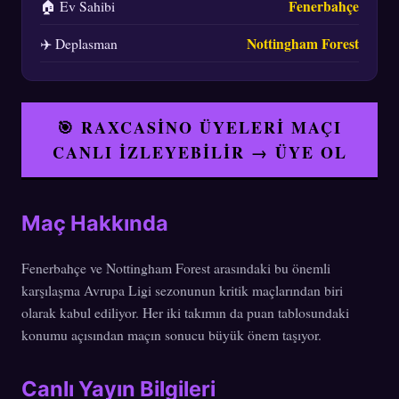
Fenerbahçe
🏠 Ev Sahibi
Nottingham Forest
✈️ Deplasman
🎯 RAXCASINO ÜYELERI MAÇI
CANLI İZLEYEBILIR → ÜYE OL
Maç Hakkında
Fenerbahçe ve Nottingham Forest arasındaki bu önemli
karşılaşma Avrupa Ligi sezonunun kritik maçlarından biri
olarak kabul ediliyor. Her iki takımın da puan tablosundaki
konumu açısından maçın sonucu büyük önem taşıyor.
Canlı Yayın Bilgileri