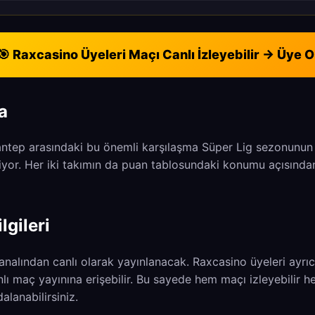
🎯 Raxcasino Üyeleri Maçı Canlı İzleyebilir → Üye O
a
ntep arasındaki bu önemli karşılaşma Süper Lig sezonunun 
iliyor. Her iki takımın da puan tablosundaki konumu açısınd
lgileri
nalından canlı olarak yayınlanacak. Raxcasino üyeleri ayrı
nlı maç yayınına erişebilir. Bu sayede hem maçı izleyebilir h
lanabilirsiniz.