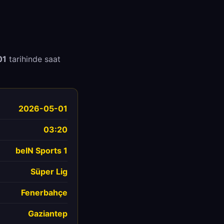
01
tarihinde saat
2026-05-01
03:20
beIN Sports 1
Süper Lig
Fenerbahçe
Gaziantep