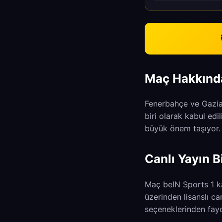
Maç Hakkınd
Fenerbahçe ve Gazia
biri olarak kabul ed
büyük önem taşıyor.
Canlı Yayın Bi
Maç beIN Sports 1 ka
üzerinden lisanslı ca
seçeneklerinden fayda