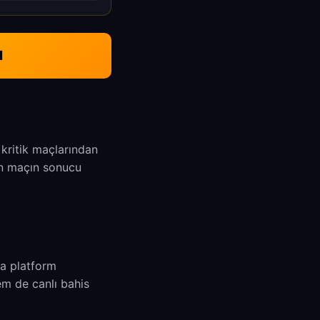
l
kritik maçlarından
an maçın sonucu
ca platform
em de canlı bahis