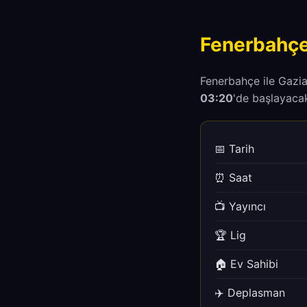
Fenerbahçe
Fenerbahçe ile Gazi
03:20
'de başlayacak
📅 Tarih
⏰ Saat
📺 Yayıncı
🏆 Lig
🏠 Ev Sahibi
✈️ Deplasman