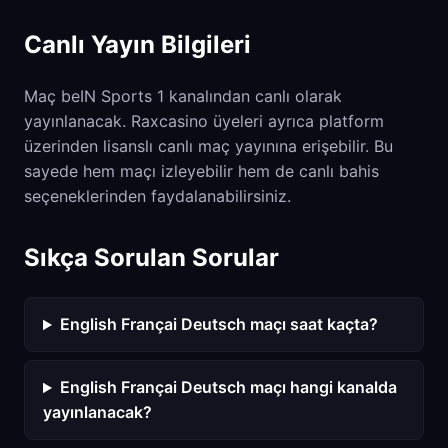
Canlı Yayın Bilgileri
Maç beIN Sports 1 kanalından canlı olarak
yayınlanacak. Raxcasino üyeleri ayrıca platform
üzerinden lisanslı canlı maç yayınına erişebilir. Bu
sayede hem maçı izleyebilir hem de canlı bahis
seçeneklerinden faydalanabilirsiniz.
Sıkça Sorulan Sorular
English Françai Deutsch maçı saat kaçta?
English Françai Deutsch maçı hangi kanalda
yayınlanacak?