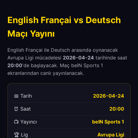
English Françai vs Deutsch
Maçı Yayını
English Françai ile Deutsch arasında oynanacak
Avrupa Ligi mücadelesi
2026-04-24
tarihinde saat
20:00
'de başlayacak. Maç beIN Sports 1
ekranlarından canlı yayınlanacak.
📅 Tarih
2026-04-24
⏰ Saat
20:00
📺 Yayıncı
beIN Sports 1
🏆 Lig
Avrupa Ligi