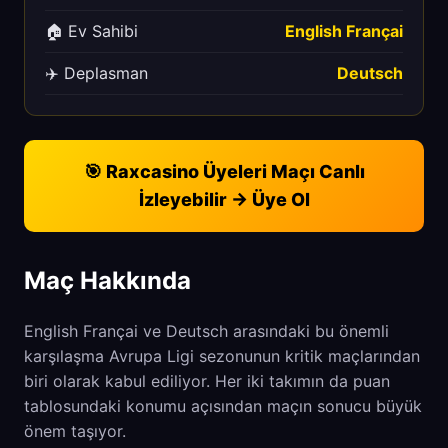
🏠 Ev Sahibi
English Françai
✈️ Deplasman
Deutsch
🎯 Raxcasino Üyeleri Maçı Canlı
İzleyebilir → Üye Ol
Maç Hakkında
English Françai ve Deutsch arasındaki bu önemli
karşılaşma Avrupa Ligi sezonunun kritik maçlarından
biri olarak kabul ediliyor. Her iki takımın da puan
tablosundaki konumu açısından maçın sonucu büyük
önem taşıyor.