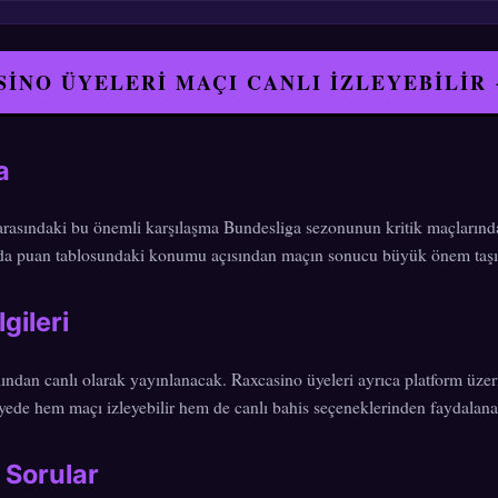
SINO ÜYELERI MAÇI CANLI İZLEYEBILIR
a
asındaki bu önemli karşılaşma Bundesliga sezonunun kritik maçlarında
ın da puan tablosundaki konumu açısından maçın sonucu büyük önem taşı
gileri
ndan canlı olarak yayınlanacak. Raxcasino üyeleri ayrıca platform üzeri
ayede hem maçı izleyebilir hem de canlı bahis seçeneklerinden faydalanab
 Sorular