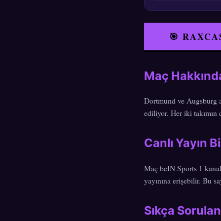
🎯 RAXCA
Maç Hakkınd
Dortmund ve Augsburg ar
ediliyor. Her iki takım
Canlı Yayın Bil
Maç beIN Sports 1 kanalı
yayınına erişebilir. Bu s
Sıkça Sorulan