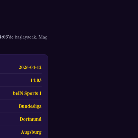
4:03
'de başlayacak. Maç
2026-04-12
14:03
beIN Sports 1
Bundesliga
Dortmund
Augsburg