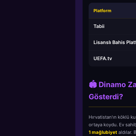
Platform
Tabii
Lisanslı Bahis Pla
UEFA.tv
🏟️ Dinamo Z
Gösterdi?
Hırvatistan'ın köklü 
ortaya koydu. Ev sah
1 mağlubiyet
aldılar. 