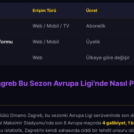
Erişim Türü
Ücret
Web / Mobil / TV
Abonelik
tformu
Web / Mobil
Üyelik
Web
Ülkeye göre değişir
agreb Bu Sezon Avrupa Ligi'nde Nasıl 
kulübü Dinamo Zagreb, bu sezonki Avrupa Ligi serüveninde son der
ibi Maksimir Stadyumu'nda son 6 Avrupa maçında
4 galibiyet, 1 
Bu istatistik, Zagreb'in kendi sahasında ciddi bir tehdit unsuru 