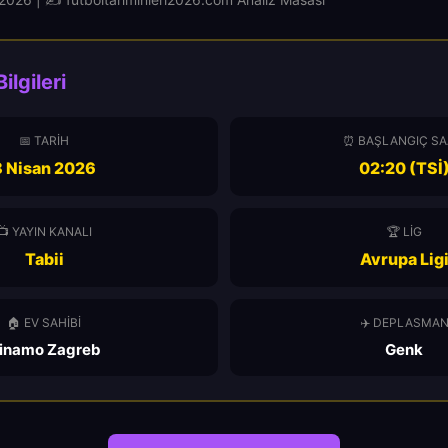
ilgileri
📅 TARİH
⏰ BAŞLANGIÇ SA
8 Nisan 2026
02:20 (TSİ
📺 YAYIN KANALI
🏆 LİG
Tabii
Avrupa Lig
🏠 EV SAHİBİ
✈️ DEPLASMA
inamo Zagreb
Genk