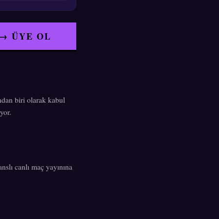
 → ÜYE OL
dan biri olarak kabul
yor.
anslı canlı maç yayınına