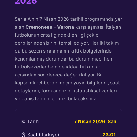
2026
Serie A'nın 7 Nisan 2026 tarihli programında yer
alan
Cremonese – Verona
karşılaşması, İtalyan
futbolunun orta ligindeki en ilgi çekici
derbilerinden birini temsil ediyor. Her iki takım
da bu sezon sıralamanın kritik bölgelerinde
konumlanmış durumda; bu durum maçı hem
futbolseverler hem de iddaa tutkunları
açısından son derece değerli kılıyor. Bu
kapsamlı rehberde maçın yayın bilgilerini, saat
detaylarını, form analizini, istatistiksel verileri
ve bahis tahminlerimizi bulacaksınız.
📅 Tarih
7 Nisan 2026, Salı
⏰ Saat (Türkiye)
23:01