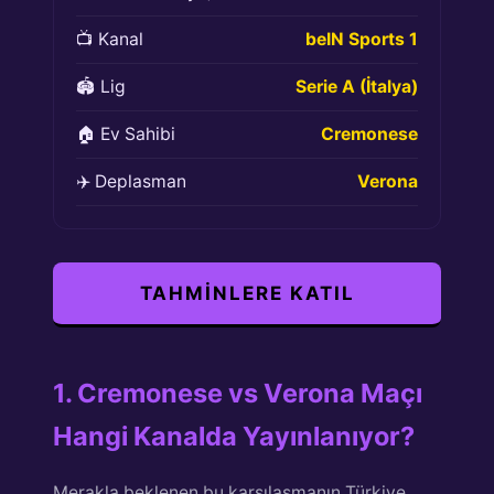
📺 Kanal
beIN Sports 1
🏟️ Lig
Serie A (İtalya)
🏠 Ev Sahibi
Cremonese
✈️ Deplasman
Verona
TAHMINLERE KATIL
1. Cremonese vs Verona Maçı
Hangi Kanalda Yayınlanıyor?
Merakla beklenen bu karşılaşmanın Türkiye