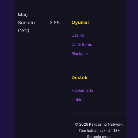
Maç
Oyunlar
Sonucu
2.65
(1X2)
Casino
Canlı Bahis
Blackjack
Destek
Hakkımızda
Linkler
© 2026 Raxcasino Network.
Tüm hakları saklıdır. 18+
Sorumlu oyun.