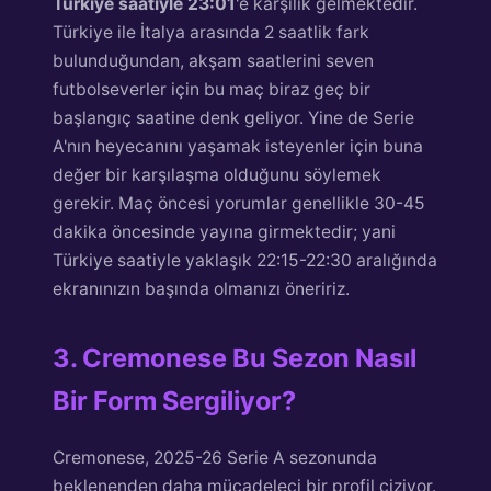
Türkiye saatiyle 23:01
'e karşılık gelmektedir.
Türkiye ile İtalya arasında 2 saatlik fark
bulunduğundan, akşam saatlerini seven
futbolseverler için bu maç biraz geç bir
başlangıç saatine denk geliyor. Yine de Serie
A'nın heyecanını yaşamak isteyenler için buna
değer bir karşılaşma olduğunu söylemek
gerekir. Maç öncesi yorumlar genellikle 30-45
dakika öncesinde yayına girmektedir; yani
Türkiye saatiyle yaklaşık 22:15-22:30 aralığında
ekranınızın başında olmanızı öneririz.
3. Cremonese Bu Sezon Nasıl
Bir Form Sergiliyor?
Cremonese, 2025-26 Serie A sezonunda
beklenenden daha mücadeleci bir profil çiziyor.