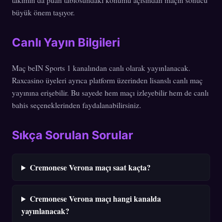
büyük önem taşıyor.
Canlı Yayın Bilgileri
Maç beIN Sports 1 kanalından canlı olarak yayınlanacak.
Raxcasino üyeleri ayrıca platform üzerinden lisanslı canlı maç
yayınına erişebilir. Bu sayede hem maçı izleyebilir hem de canlı
bahis seçeneklerinden faydalanabilirsiniz.
Sıkça Sorulan Sorular
Cremonese Verona maçı saat kaçta?
Cremonese Verona maçı hangi kanalda
yayınlanacak?