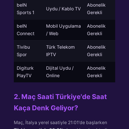
beIN
Abonelik
Uydu / Kablo TV
Sports 1
Gerekli
beIN
Mobil Uygulama
Abonelik
Connect
/ Web
Gerekli
Tivibu
Türk Telekom
Abonelik
Spor
IPTV
Gerekli
Digiturk
Dijital Uydu /
Abonelik
PlayTV
Online
Gerekli
2. Maç Saati Türkiye'de Saat
Kaça Denk Geliyor?
Maç, İtalya yerel saatiyle 21:01'de başlarken