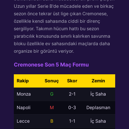
Uzun yıllar Serie B'de mücadele eden ve birkaç
sezon önce tekrar üst lige çıkan Cremonese,
özellikle kendi sahasında ciddi bir direnç
sergiliyor. Takımın hücum hattı bu sezon
yaratıcılık konusunda sınırlı kalırken savunma
bloku özellikle ev sahasındaki maçlarda daha
organize bir görüntü veriyor.
Cremonese Son 5 Maç Formu
Rakip
Sonuç
Skor
Zemin
Monza
G
2-1
İç Saha
Napoli
M
0-3
Deplasman
Lecce
B
1-1
İç Saha