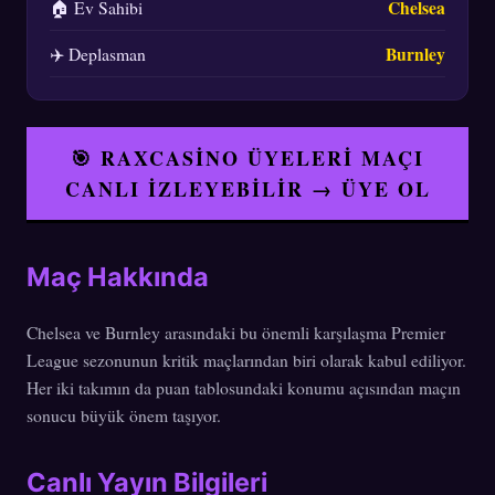
Chelsea
🏠 Ev Sahibi
Burnley
✈️ Deplasman
🎯 RAXCASINO ÜYELERI MAÇI
CANLI İZLEYEBILIR → ÜYE OL
Maç Hakkında
Chelsea ve Burnley arasındaki bu önemli karşılaşma Premier
League sezonunun kritik maçlarından biri olarak kabul ediliyor.
Her iki takımın da puan tablosundaki konumu açısından maçın
sonucu büyük önem taşıyor.
Canlı Yayın Bilgileri