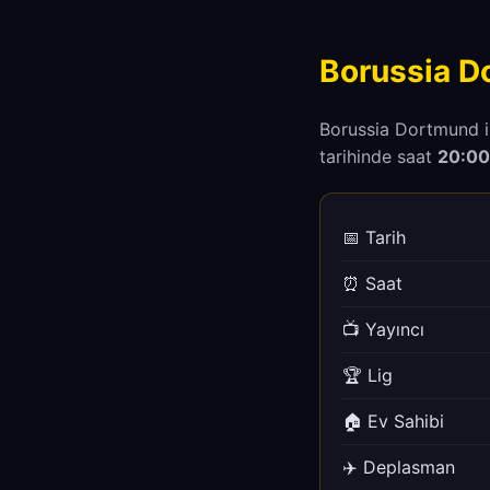
Borussia D
Borussia Dortmund i
tarihinde saat
20:00
📅 Tarih
⏰ Saat
📺 Yayıncı
🏆 Lig
🏠 Ev Sahibi
✈️ Deplasman