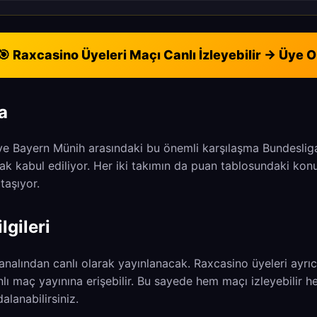
🎯 Raxcasino Üyeleri Maçı Canlı İzleyebilir → Üye O
a
e Bayern Münih arasındaki bu önemli karşılaşma Bundesliga
rak kabul ediliyor. Her iki takımın da puan tablosundaki ko
aşıyor.
lgileri
nalından canlı olarak yayınlanacak. Raxcasino üyeleri ayrı
nlı maç yayınına erişebilir. Bu sayede hem maçı izleyebilir h
lanabilirsiniz.