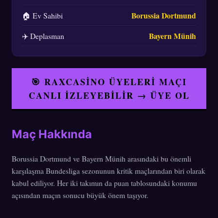
Borussia Dortmund
🏠 Ev Sahibi
Bayern Münih
✈️ Deplasman
🎯 RAXCASINO ÜYELERI MAÇI
CANLI İZLEYEBILIR → ÜYE OL
Maç Hakkında
Borussia Dortmund ve Bayern Münih arasındaki bu önemli
karşılaşma Bundesliga sezonunun kritik maçlarından biri olarak
kabul ediliyor. Her iki takımın da puan tablosundaki konumu
açısından maçın sonucu büyük önem taşıyor.