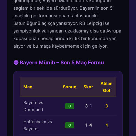
gelindiğinde, Bayern Münih liderlik koltuğunu
sağlam bir şekilde sürdürüyor. Bayern'in son 5
maçtaki performansı puan tablosundaki
üstünlüğünü açıkça yansıtıyor. RB Leipzig ise
şampiyonluk yarışından uzaklaşmış olsa da Avrupa
kupası puan hesaplarında kritik bir konumda yer
alıyor ve bu maça kaybetmemek için geliyor.
🔵 Bayern Münih – Son 5 Maç Formu
Atılan
Maç
Sonuç
Skor
Gol
Bayern vs
3-1
3
G
Dortmund
Hoffenheim vs
1-4
4
G
Bayern