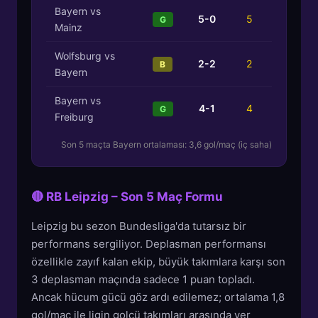
Bayern vs
5-0
5
G
Mainz
Wolfsburg vs
2-2
2
B
Bayern
Bayern vs
4-1
4
G
Freiburg
Son 5 maçta Bayern ortalaması: 3,6 gol/maç (iç saha)
🔴 RB Leipzig – Son 5 Maç Formu
Leipzig bu sezon Bundesliga'da tutarsız bir
performans sergiliyor. Deplasman performansı
özellikle zayıf kalan ekip, büyük takımlara karşı son
3 deplasman maçında sadece 1 puan topladı.
Ancak hücum gücü göz ardı edilemez; ortalama 1,8
gol/maç ile ligin golcü takımları arasında yer