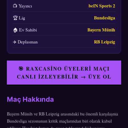
beIN Sports 2
📺 Yayıncı
Bundesliga
🏆 Lig
Bayern Münih
🏠 Ev Sahibi
RB Leipzig
✈️ Deplasman
🎯 RAXCASINO ÜYELERI MAÇI
CANLI İZLEYEBILIR → ÜYE OL
Maç Hakkında
Bayern Münih ve RB Leipzig arasındaki bu önemli karşılaşma
Bundesliga sezonunun kritik maçlarından biri olarak kabul
ediliyor. Her iki takımın da puan tablosundaki konumu