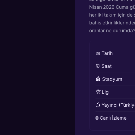
Nisan 2026 Cuma gü
her iki takım için de
bahis etkinliklerind
oranlar ne durumda? T
📅 Tarih
⏰ Saat
🏟️ Stadyum
🏆 Lig
📺 Yayıncı (Türkiy
🌐 Canlı İzleme