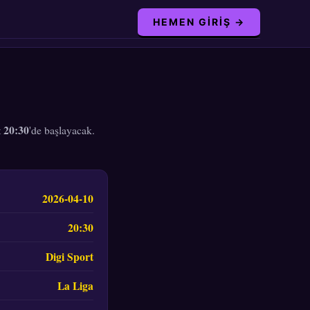
HEMEN GIRIŞ →
20:30
t
'de başlayacak.
2026-04-10
20:30
Digi Sport
La Liga