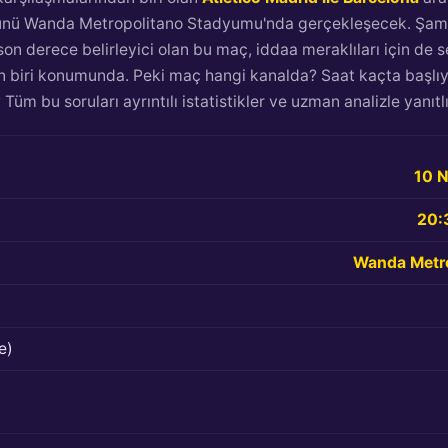
nü Wanda Metropolitano Stadyumu'nda gerçekleşecek. Şamp
 son derece belirleyici olan bu maç, iddaa meraklıları için de
en biri konumunda. Peki maç hangi kanalda? Saat kaçta başlı
üm bu soruları ayrıntılı istatistikler ve uzman analizle yanıtl
10 
20:3
Wanda Metro
e)