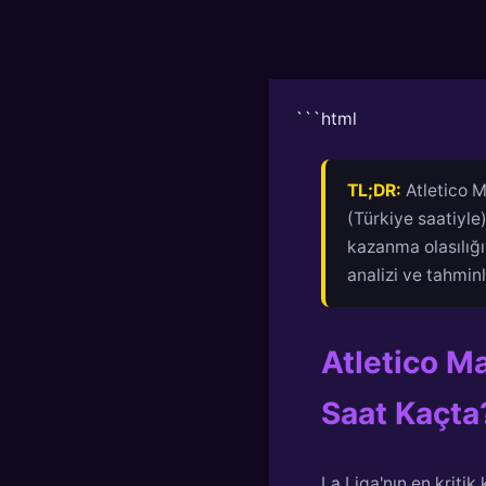
```html
TL;DR:
Atletico 
(Türkiye saatiyl
kazanma olasılığı
analizi ve tahmin
Atletico M
Saat Kaçta
La Liga'nın en kritik