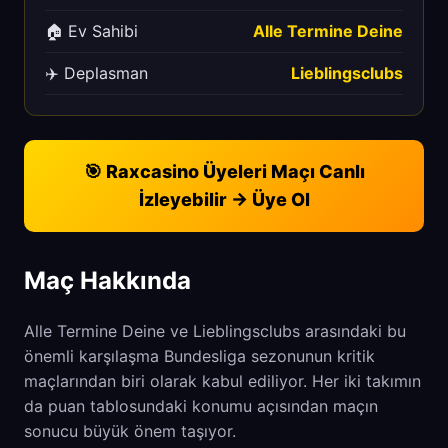
🏠 Ev Sahibi
Alle Termine Deine
✈️ Deplasman
Lieblingsclubs
🎯 Raxcasino Üyeleri Maçı Canlı
İzleyebilir → Üye Ol
Maç Hakkında
Alle Termine Deine ve Lieblingsclubs arasındaki bu
önemli karşılaşma Bundesliga sezonunun kritik
maçlarından biri olarak kabul ediliyor. Her iki takımın
da puan tablosundaki konumu açısından maçın
sonucu büyük önem taşıyor.